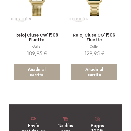
Vista rápida
Vista rápida
Reloj Cluse CW11508
Reloj Cluse CG11506
Fluette
Fluette
Outlet
Outlet
109,95
€
129,95
€
Añadir al
Añadir al
carrito
carrito
Envío
15 días
Pagos