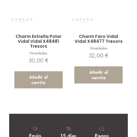
Vista rápida
Vista rápida
Charm Estrella Polar
Charm Faro Vidal
Vidal Vidal X48481
Vidal X48477 Tresors
Tresors
Novedades
Novedades
32,00
€
30,00
€
Añadir al
Añadir al
carrito
carrito
Envío
15 días
Pagos