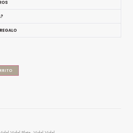
ROS
A?
 REGALO
RRITO
Vidal Vidal Plata
,
Vidal Vidal