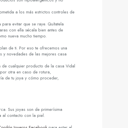
roductos son hipoalergénicos y no
metida a los más estrictos controles de
 para evitar que se raye. Quítatela
aras con ella sécala bien antes de
como nueva mucho tiempo.
lan de ti. Por eso te ofrecemos una
cias y novedades de las mejores casa
 de cualquier producto de la casa Vidal
por otra en caso de rotura,
tía de tu joya y cómo proceder,
rca. Sus joyas son de primerísima
al contacto con la piel.
Cordón Joyeros Facebook
para estar al