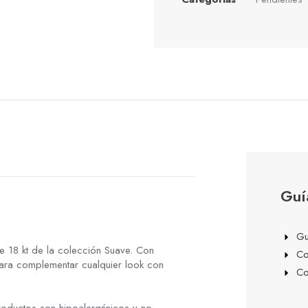
Guí
e
Gu
 18 kt de la colección Suave. Con
Co
para complementar cualquier look con
Co