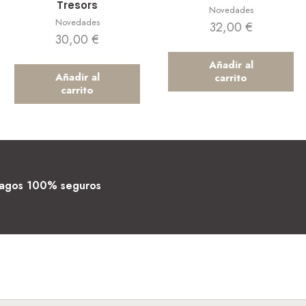
Tresors
Novedades
Novedades
32,00
€
30,00
€
Añadir al
Añadir al
carrito
carrito
agos 100% seguros