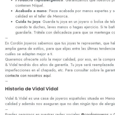
Producto Hipoalergénico
: Garantizamos que nuestros p
contienen Níquel.
Acabado a mano
: Pieza acabada por manos expertas y so
calidad en el taller de Menorca.
Cuida tu joya
: Guarda tu joya en un joyero o bolsa de tela
cuando te duches, laves manos o hagas ejercicio. Si te bañ
guardarla. Trátala con delicadeza para que se mantenga 
–
En Cordón Joyeros sabemos que tus joyas te representan, que hab
amplia gama de estilos, para que elijas entre las últimas tenden
cuáles se adaptan mejor a ti.
Queremos ofrecerte solo la mejor calidad, por eso, en la compra
& Vidal tendrás dos años de garantía. Tu joya será reemplazada 
imperfecciones en el chapado, etc. Para consultar sobre la garan
contacta con nosotros aquí
.
–
Historia de Vidal Vidal
Vidal & Vidal es una casa de joyeros españoles situada en Meno
calidad y además nos aseguran que no dan ningún tipo de alergia 
–
Puedes seguirnos en nuestras redes sociales
@cordonjoyeros
o