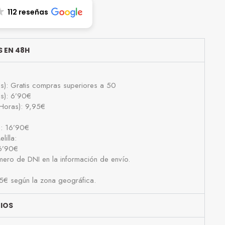
112 reseñas
 EN 48H
as): Gratis compras superiores a 50
as): 6’90€
Horas): 9,95€
): 16’90€
lilla:
16’90€
número de DNI en la información de envío.
25€ según la zona geográfica.
BIOS