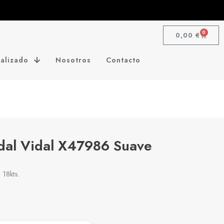
0
0,00
€
alizado
Nosotros
Contacto
dal Vidal X47986 Suave
 18kts.