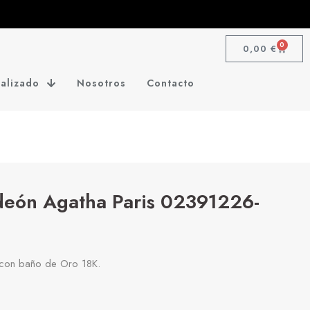
0
0,00
€
alizado
Nosotros
Contacto
deón Agatha Paris 02391226-
y con baño de Oro 18K.