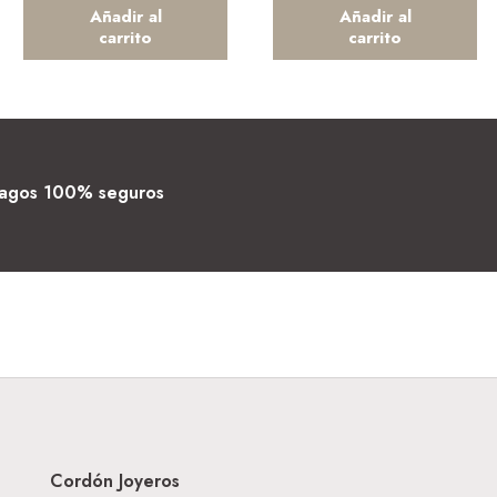
Añadir al
Añadir al
carrito
carrito
agos 100% seguros
Cordón Joyeros