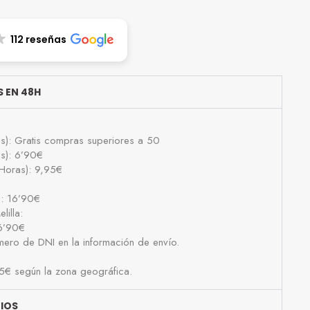
112 reseñas
 EN 48H
as): Gratis compras superiores a 50
as): 6’90€
Horas): 9,95€
): 16’90€
lilla:
16’90€
número de DNI en la información de envío.
25€ según la zona geográfica.
BIOS