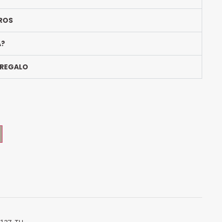
ROS
A?
 REGALO