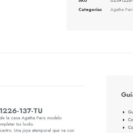
SKU
02391226-
Categorías
Agatha Pari
Guí
91226-137-TU
Gu
 de la casa Agatha Paris modelo
Co
pletar tus looks.
Co
 centro. Una joya atemporal que va con