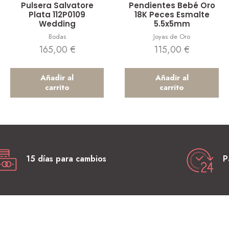
Pulsera Salvatore
Pendientes Bebé Oro
Plata 112P0109
18K Peces Esmalte
Wedding
5.5x5mm
Bodas
Joyas de Oro
165,00
€
115,00
€
Añadir al
Añadir al
carrito
carrito
15 días para cambios
P