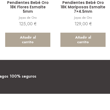
Pendientes Bebé Oro
Pendientes Bebé Oro
18K Flores Esmalte
18K Mariposas Esmalte
5mm
7×4.5mm
Joyas de Oro
Joyas de Oro
125,00
€
129,00
€
Añadir al
Añadir al
carrito
carrito
agos 100% seguros