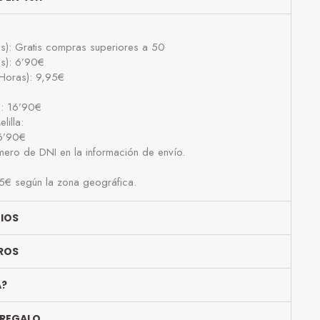
as): Gratis compras superiores a 50
as): 6’90€
Horas): 9,95€
): 16’90€
lilla:
16’90€
número de DNI en la información de envío.
25€ según la zona geográfica.
BIOS
ROS
A?
 REGALO