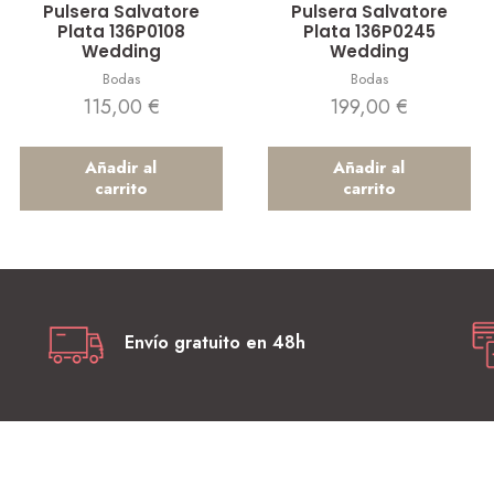
Pulsera Salvatore
Pulsera Salvatore
Plata 136P0108
Plata 136P0245
Wedding
Wedding
Bodas
Bodas
115,00
€
199,00
€
Añadir al
Añadir al
carrito
carrito
Envío gratuito en 48h