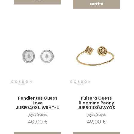
carrito
Vista rápida
Vista rápida
Pendientes Guess
Pulsera Guess
Love
Blooming Peony
JUBE04081JWRHT-U
JUBB01180JWYGS
Joyas Guess
Joyas Guess
40,00
€
49,00
€