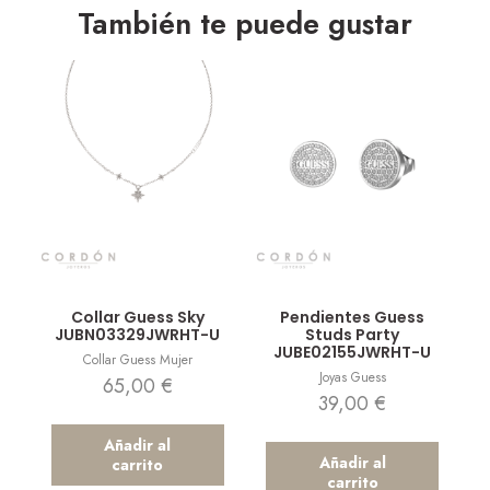
También te puede gustar
Vista rápida
Vista rápida
Collar Guess Sky
Pendientes Guess
JUBN03329JWRHT-U
Studs Party
JUBE02155JWRHT-U
Collar Guess Mujer
Joyas Guess
65,00
€
39,00
€
Añadir al
Añadir al
carrito
carrito