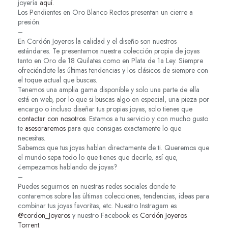
joyería
aquí
.
Los Pendientes en Oro Blanco Rectos presentan un cierre a
presión.
–
En Cordón Joyeros la calidad y el diseño son nuestros
estándares. Te presentamos nuestra colección propia de joyas
tanto en Oro de 18 Quilates como en Plata de 1a Ley. Siempre
ofreciéndote las últimas tendencias y los clásicos de siempre con
el toque actual que buscas.
Tenemos una amplia gama disponible y solo una parte de ella
está en web, por lo que si buscas algo en especial, una pieza por
encargo o incluso diseñar tus propias joyas, solo tienes que
contactar con nosotros
. Estamos a tu servicio y con mucho gusto
te
asesoraremos
para que consigas exactamente lo que
necesitas.
Sabemos que tus joyas hablan directamente de ti. Queremos que
el mundo sepa todo lo que tienes que decirle, así que,
¿empezamos hablando de joyas?
–
Puedes seguirnos en nuestras redes sociales donde te
contaremos sobre las últimas colecciones, tendencias, ideas para
combinar tus joyas favoritas, etc. Nuestro Instragam es
@cordon_Joyeros
y nuestro Facebook es
Cordón Joyeros
Torrent
.