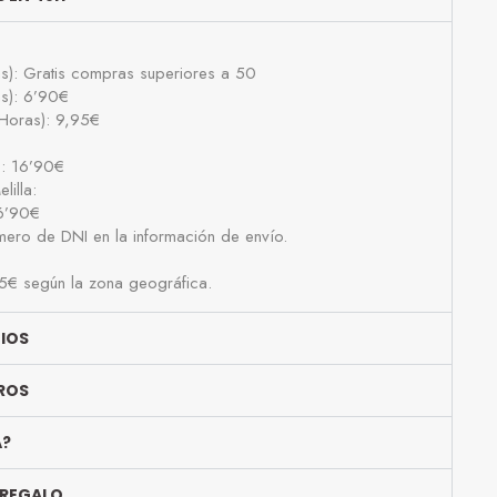
as): Gratis compras superiores a 50
as): 6’90€
Horas): 9,95€
): 16’90€
lilla:
16’90€
número de DNI en la información de envío.
25€ según la zona geográfica.
BIOS
ROS
A?
 REGALO