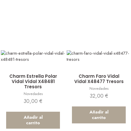
Vista rápida
Vista rápida
Charm Estrella Polar
Charm Faro Vidal
Vidal Vidal X48481
Vidal X48477 Tresors
Tresors
Novedades
Novedades
32,00
€
30,00
€
Añadir al
Añadir al
carrito
carrito