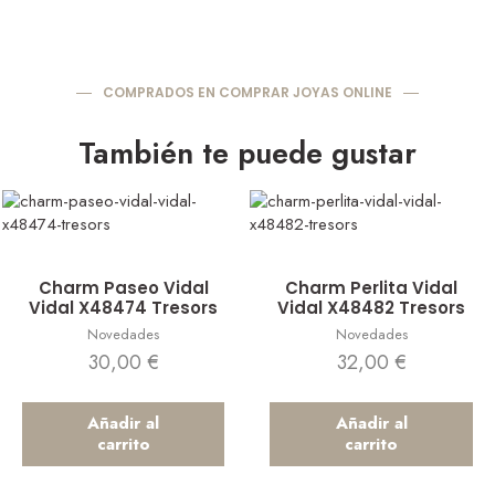
COMPRADOS EN COMPRAR JOYAS ONLINE
También te puede gustar
Vista rápida
Vista rápida
Charm Paseo Vidal
Charm Perlita Vidal
Vidal X48474 Tresors
Vidal X48482 Tresors
Novedades
Novedades
30,00
€
32,00
€
Añadir al
Añadir al
carrito
carrito