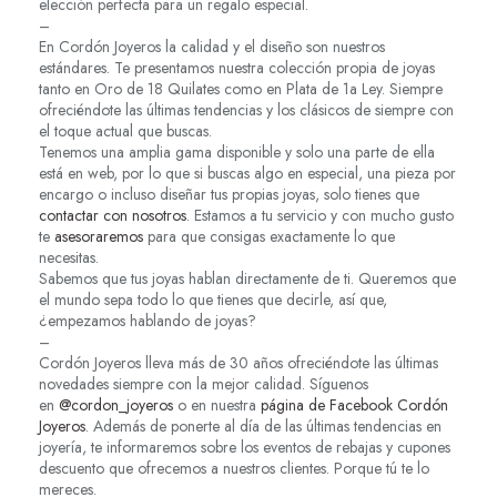
elección perfecta para un regalo especial.
–
En Cordón Joyeros la calidad y el diseño son nuestros
estándares. Te presentamos nuestra colección propia de joyas
tanto en Oro de 18 Quilates como en Plata de 1a Ley. Siempre
ofreciéndote las últimas tendencias y los clásicos de siempre con
el toque actual que buscas.
Tenemos una amplia gama disponible y solo una parte de ella
está en web, por lo que si buscas algo en especial, una pieza por
encargo o incluso diseñar tus propias joyas, solo tienes que
contactar con nosotros
. Estamos a tu servicio y con mucho gusto
te
asesoraremos
para que consigas exactamente lo que
necesitas.
Sabemos que tus joyas hablan directamente de ti. Queremos que
el mundo sepa todo lo que tienes que decirle, así que,
¿empezamos hablando de joyas?
–
Cordón Joyeros lleva más de 30 años ofreciéndote las últimas
novedades siempre con la mejor calidad. Síguenos
en
@cordon_joyeros
o en nuestra
página de Facebook Cordón
Joyeros
. Además de ponerte al día de las últimas tendencias en
joyería, te informaremos sobre los eventos de rebajas y cupones
descuento que ofrecemos a nuestros clientes. Porque tú te lo
mereces.