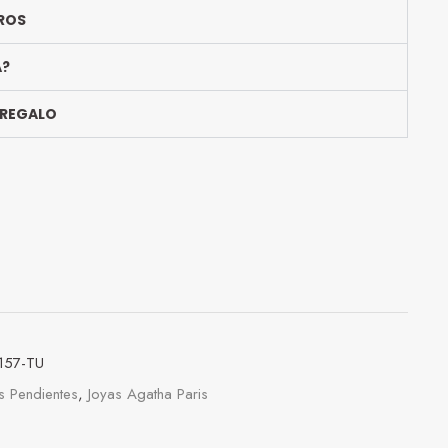
ROS
A?
 REGALO
157-TU
s Pendientes
,
Joyas Agatha Paris