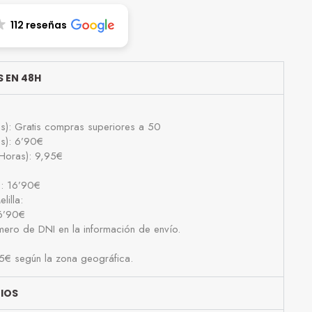
112 reseñas
 EN 48H
as): Gratis compras superiores a 50
as): 6’90€
Horas): 9,95€
): 16’90€
lilla:
16’90€
número de DNI en la información de envío.
25€ según la zona geográfica.
BIOS