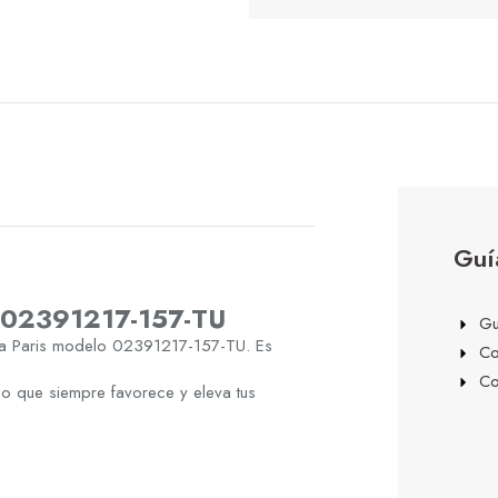
Guí
s 02391217-157-TU
Gu
ha Paris modelo 02391217-157-TU. Es
Co
Co
io que siempre favorece y eleva tus