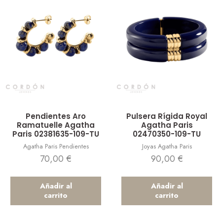
Vista rápida
Vista rápida
Pendientes Aro
Pulsera Rígida Royal
Ramatuelle Agatha
Agatha Paris
Paris 02381635-109-TU
02470350-109-TU
Agatha Paris Pendientes
Joyas Agatha Paris
70,00
€
90,00
€
Añadir al
Añadir al
carrito
carrito