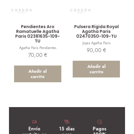
Vista rápida
Vista rápida
Pendientes Aro
Pulsera Rígida Royal
Ramatuelle Agatha
Agatha Paris
Paris 02381635-109-
02470350-109-TU
TU
Joyas Agatha Paris
Agatha Paris Pendientes
90,00
€
70,00
€
Añadir al
Añadir al
carrito
carrito
Envío
15 días
Pagos