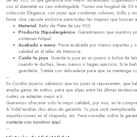
de ley 925, lo que garantiza una mayor durabilidad. Engastados co
con el diamante es casi indistinguible. Tienen una longitud de 53 
colección Elegance, con joyas que combinan volumen, brillo y mo
fiesta. Una cápsula exclusiva para todas las mujeres que buscan a
Material
: Baño de Plata de Ley 925.
Producto Hipoalergénico
: Garantizamos que nuestros p
contienen Níquel.
Acabado a mano
: Pieza acabada por manos expertas y so
calidad en el taller de Menorca.
Cuida tu joya
: Guarda tu joya en un joyero o bolsa de tela
cuando te duches, laves manos o hagas ejercicio. Si te bañ
guardarla. Trátala con delicadeza para que se mantenga 
–
En Cordón Joyeros sabemos que tus joyas te representan, que hab
amplia gama de estilos, para que elijas entre las últimas tenden
cuáles se adaptan mejor a ti.
Queremos ofrecerte solo la mejor calidad, por eso, en la compra
& Vidal tendrás dos años de garantía. Tu joya será reemplazada 
imperfecciones en el chapado, etc. Para consultar sobre la garan
contacta con nosotros aquí
.
–