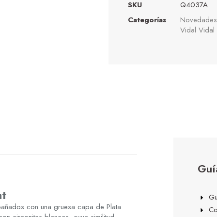
SKU
Q4037A
Categorías
Novedades
Vidal Vidal
Guí
nt
Gu
bañados con una gruesa capa de Plata
Co