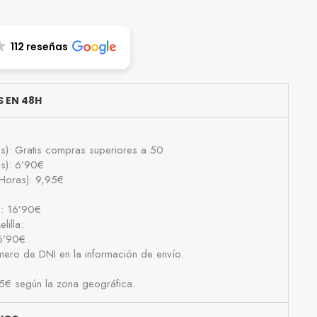
112 reseñas
 EN 48H
as): Gratis compras superiores a 50
as): 6’90€
Horas): 9,95€
): 16’90€
lilla:
16’90€
número de DNI en la información de envío.
25€ según la zona geográfica.