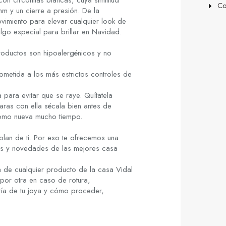
n circonitas blancas, cuya similitud
Co
mm y un cierre a presión. De la
vimiento para elevar cualquier look de
lgo especial para brillar en Navidad.
roductos son hipoalergénicos y no
metida a los más estrictos controles de
 para evitar que se raye. Quítatela
aras con ella sécala bien antes de
como nueva mucho tiempo.
lan de ti. Por eso te ofrecemos una
cias y novedades de las mejores casa
 de cualquier producto de la casa Vidal
por otra en caso de rotura,
tía de tu joya y cómo proceder,