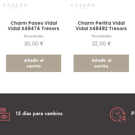
Vista rápida
Vista rápida
Charm Paseo Vidal
Charm Perlita Vidal
Vidal X48474 Tresors
Vidal X48482 Tresors
Novedades
Novedades
30,00
€
32,00
€
Añadir al
Añadir al
carrito
carrito
15 días para cambios
P