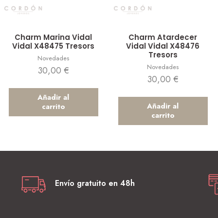
Vista rápida
Vista rápida
Charm Marina Vidal
Charm Atardecer
Vidal X48475 Tresors
Vidal Vidal X48476
Tresors
Novedades
Novedades
30,00
€
30,00
€
Añadir al
Añadir al
carrito
carrito
Envío gratuito en 48h