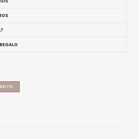
BIOS
ROS
A?
 REGALO
RRITO