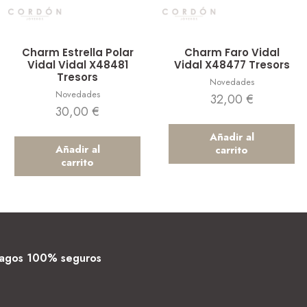
Vista rápida
Vista rápida
Charm Estrella Polar
Charm Faro Vidal
Vidal Vidal X48481
Vidal X48477 Tresors
Tresors
Novedades
Novedades
32,00
€
30,00
€
Añadir al
Añadir al
carrito
carrito
agos 100% seguros