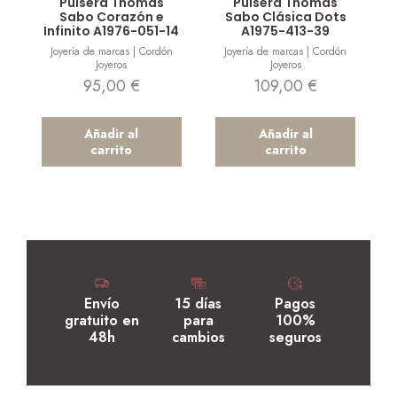
Pulsera Thomas
Pulsera Thomas
Sabo Corazón e
Sabo Clásica Dots
Infinito A1976-051-14
A1975-413-39
Joyería de marcas | Cordón
Joyería de marcas | Cordón
Joyeros
Joyeros
95,00
€
109,00
€
Añadir al
Añadir al
carrito
carrito
Envío
15 días
Pagos
gratuito en
para
100%
48h
cambios
seguros