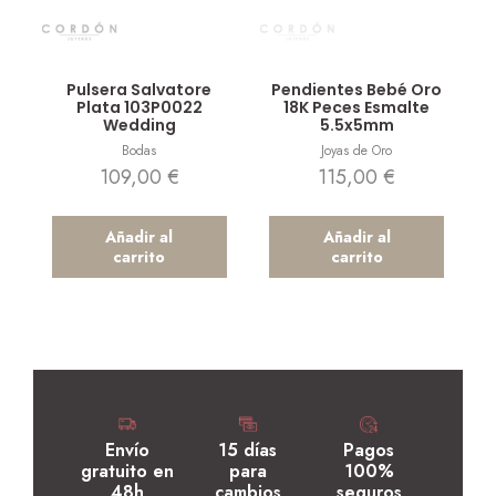
Vista rápida
Vista rápida
Pulsera Salvatore
Pendientes Bebé Oro
Plata 103P0022
18K Peces Esmalte
Wedding
5.5x5mm
Bodas
Joyas de Oro
109,00
€
115,00
€
Añadir al
Añadir al
carrito
carrito
Envío
15 días
Pagos
gratuito en
para
100%
48h
cambios
seguros