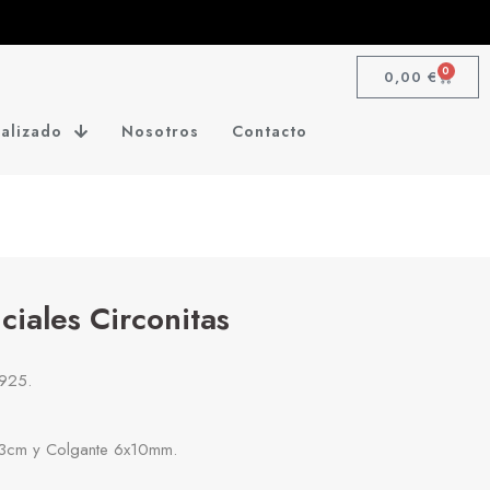
0
0,00
€
alizado
Nosotros
Contacto
iciales Circonitas
 925.
3cm y Colgante 6x10mm.