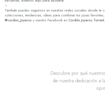
Recuerda, estamos aquí para ayudarte.
–
También puedes seguirnos en nuestras redes sociales donde te c
colecciones, tendencias, ideas para combinar tus joyas favoritas,
@cordon_Joyeros
y nuestro Facebook es
Cordón Joyeros Torrent
.
Descubre por qué nuestros 
de nuestra dedicación a la
opin