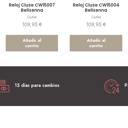
Vista rápida
Vista rápida
Reloj Cluse CW15007
Reloj Cluse CW15004
Belisenna
Belisenna
Outlet
Outlet
109,95
€
109,95
€
Añadir al
Añadir al
carrito
carrito
15 días para cambios
P