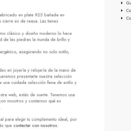
Gu
Co
fabricado en plata 925 bañada en
Co
u cierre es de reasa. Las tienes
smo clásico y diseño moderno lo hace
d de las piedras la inunda de brillo y
lergénico, asegurando no solo estilo,
es en joyería y relojería de la mano de
ueremos presentarte nuestra selección
re una cuidada selección llena de estilo y
stra web, estás de suerte. Tenemos una
 con nosotros y contarnos qué es
.
al para elegir tu complemento ideal, por
rás que
contactar con nosotros
.