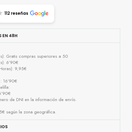
112 reseñas
 EN 48H
as): Gratis compras superiores a 50
as): 6’90€
Horas): 9,95€
): 16’90€
lilla:
16’90€
número de DNI en la información de envío.
25€ según la zona geográfica.
BIOS