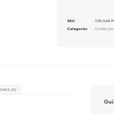
SKU
108-GAR-P
Categorías
Cordón Joye
ONES (0)
Guí