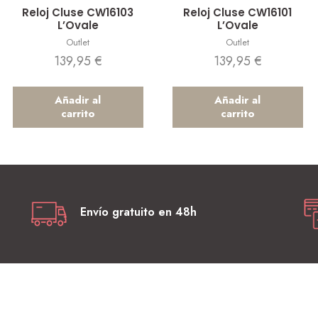
Vista rápida
Vista rápida
Reloj Cluse CW16103
Reloj Cluse CW16101
L’Ovale
L’Ovale
Outlet
Outlet
139,95
€
139,95
€
Añadir al
Añadir al
carrito
carrito
Envío gratuito en 48h