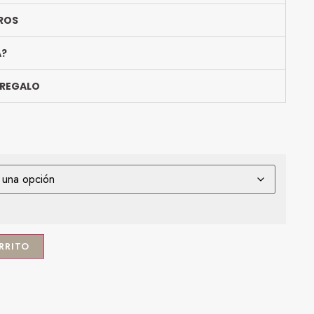
ROS
A?
 REGALO
RRITO