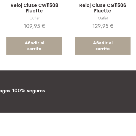
Vista rápida
Vista rápida
Reloj Cluse CW11508
Reloj Cluse CG11506
Fluette
Fluette
Outlet
Outlet
109,95
€
129,95
€
Añadir al
Añadir al
carrito
carrito
agos 100% seguros