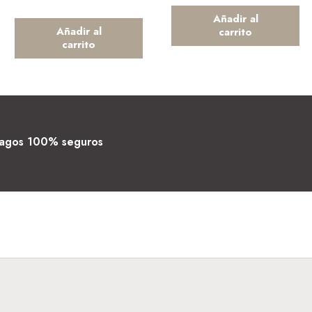
Añadir al
Añadir al
carrito
carrito
agos 100% seguros