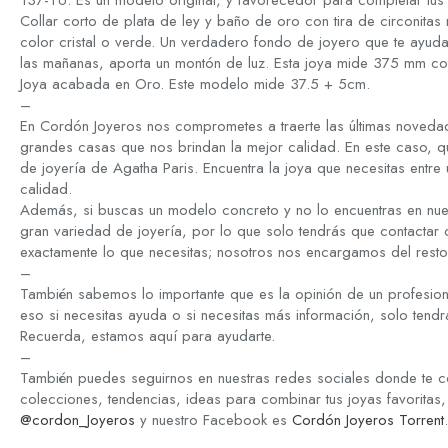
137-TU. Es un modelo original, y favorecedor para completar tus 
Collar corto de plata de ley y baño de oro con tira de circonitas
color cristal o verde. Un verdadero fondo de joyero que te ayud
las mañanas, aporta un montón de luz. Esta joya mide 375 mm co
Joya acabada en Oro. Este modelo mide 37.5 + 5cm.
–
En Cordón Joyeros nos comprometes a traerte las últimas novedad
grandes casas que nos brindan la mejor calidad. En este caso, q
de joyería de Agatha Paris. Encuentra la joya que necesitas entre 
calidad.
Además, si buscas un modelo concreto y no lo encuentras en nue
gran variedad de joyería, por lo que solo tendrás que contactar
exactamente lo que necesitas; nosotros nos encargamos del resto
–
También sabemos lo importante que es la opinión de un profesion
eso si necesitas ayuda o si necesitas más información, solo tend
Recuerda, estamos aquí para ayudarte.
–
También puedes seguirnos en nuestras redes sociales donde te c
colecciones, tendencias, ideas para combinar tus joyas favoritas,
@cordon_Joyeros
y nuestro Facebook es
Cordón Joyeros Torrent
.