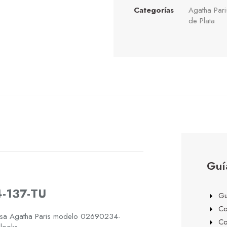
Categorías
Agatha Pari
de Plata
Guí
4-137-TU
Gu
Co
casa Agatha Paris modelo 02690234-
Co