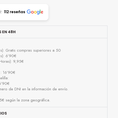
112 reseñas
 EN 48H
as): Gratis compras superiores a 50
as): 6’90€
Horas): 9,95€
): 16’90€
lilla:
16’90€
número de DNI en la información de envío.
25€ según la zona geográfica.
BIOS