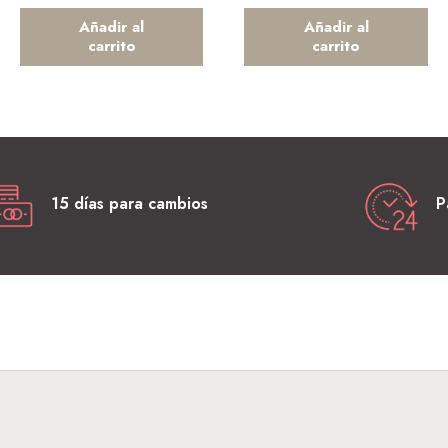
Añadir al
Añadir al
carrito
carrito
15 días para cambios
P