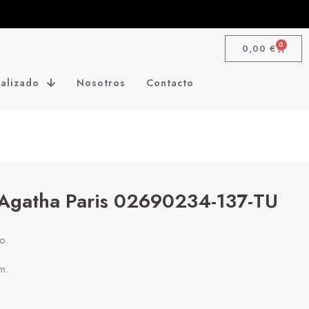
0
0,00
€
alizado
Nosotros
Contacto
 Agatha Paris 02690234-137-TU
o.
m.