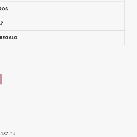
ROS
A?
 REGALO
137-TU