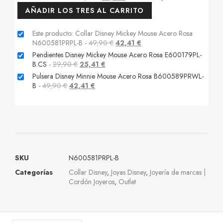
AÑADIR LOS TRES AL CARRITO
Este producto: Collar Disney Mickey Mouse Acero Rosa
N600581PRPL-B
-
49,90
€
42,41
€
Pendientes Disney Mickey Mouse Acero Rosa E600179PL-
B.CS
-
29,90
€
25,41
€
Pulsera Disney Minnie Mouse Acero Rosa B600589PRWL-
B
-
49,90
€
42,41
€
SKU
N600581PRPL-B
Categorías
Collar Disney
,
Joyas Disney
,
Joyería de marcas |
Cordón Joyeros
,
Outlet