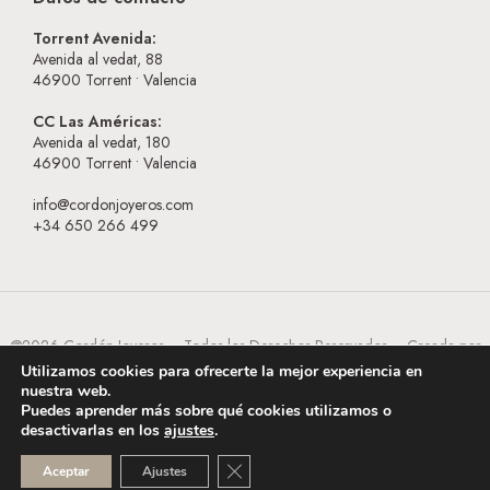
Torrent Avenida:
Avenida al vedat, 88
46900
Torrent • Valencia
CC Las Américas:
Avenida al vedat, 180
46900
Torrent • Valencia
info@cordonjoyeros.com
+34 650 266 499
@2026 Cordón Joyeros – Todos los Derechos Reservados – Creada por
BESEOWEB
Utilizamos cookies para ofrecerte la mejor experiencia en
nuestra web.
Puedes aprender más sobre qué cookies utilizamos o
desactivarlas en los
ajustes
.
CERRAR EL BANNER DE COOKI
Aceptar
Ajustes