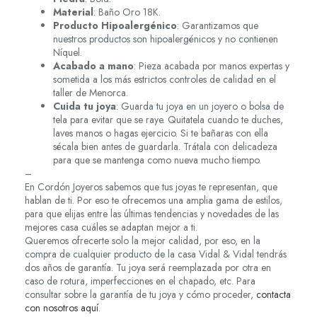
Material
: Baño Oro 18K.
Producto Hipoalergénico
: Garantizamos que
nuestros productos son hipoalergénicos y no contienen
Níquel.
Acabado a mano
: Pieza acabada por manos expertas y
sometida a los más estrictos controles de calidad en el
taller de Menorca.
Cuida tu joya
: Guarda tu joya en un joyero o bolsa de
tela para evitar que se raye. Quitatela cuando te duches,
laves manos o hagas ejercicio. Si te bañaras con ella
sécala bien antes de guardarla. Trátala con delicadeza
para que se mantenga como nueva mucho tiempo.
–
En Cordón Joyeros sabemos que tus joyas te representan, que
hablan de ti. Por eso te ofrecemos una amplia gama de estilos,
para que elijas entre las últimas tendencias y novedades de las
mejores casa cuáles se adaptan mejor a ti.
Queremos ofrecerte solo la mejor calidad, por eso, en la
compra de cualquier producto de la casa Vidal & Vidal tendrás
dos años de garantía. Tu joya será reemplazada por otra en
caso de rotura, imperfecciones en el chapado, etc. Para
consultar sobre la garantía de tu joya y cómo proceder,
contacta
con nosotros aquí
.