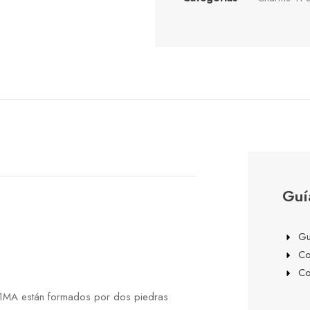
Guí
Gu
Co
Co
1MA están formados por dos piedras