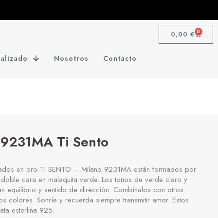
0
0,00
€
alizado
Nosotros
Contacto
 9231MA Ti Sento
pados en oro TI SENTO – Milano 9231MA están formados por
doble cara en malaquita verde. Los tonos de verde claro y
en equilibrio y sentido de dirección. Combínalos con otros
s colores. Sonríe y recuerda siempre transmitir amor. Estos
ata esterlina 925.