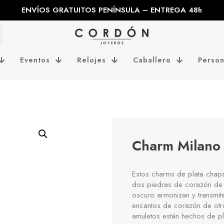
ENVÍOS GRATUITOS PENÍNSULA – ENTREGA 48h
Eventos
Relojes
Caballero
Person
Charm Milano
Estos charms de plata cha
dos piedras de corazón de 
oscuro armonizan y transmit
encantos de corazón de otro
amuletos están hechos de pl