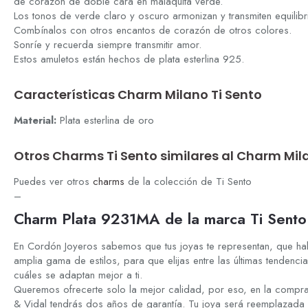
de corazón de doble cara en malaquita verde.
Los tonos de verde claro y oscuro armonizan y transmiten equilibr
Combínalos con otros encantos de corazón de otros colores.
Sonríe y recuerda siempre transmitir amor.
Estos amuletos están hechos de plata esterlina 925.
Características Charm Milano Ti Sento
Material:
Plata esterlina de oro
Otros Charms Ti Sento similares al Charm Mil
Puedes ver otros
charms
de la colección de Ti Sento
–
Charm Plata 9231MA de la marca Ti Sento
En Cordón Joyeros sabemos que tus joyas te representan, que hab
amplia gama de estilos, para que elijas entre las últimas tenden
cuáles se adaptan mejor a ti.
Queremos ofrecerte solo la mejor calidad, por eso, en la compra
& Vidal tendrás dos años de garantía. Tu joya será reemplazada 