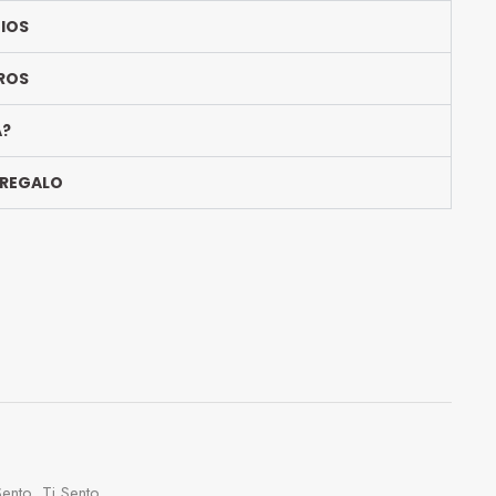
BIOS
ROS
A?
 REGALO
Sento
,
Ti Sento