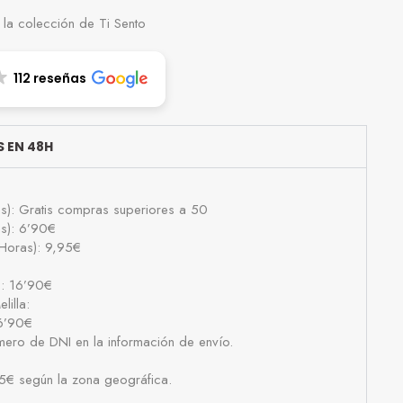
la colección de Ti Sento
112 reseñas
 EN 48H
as): Gratis compras superiores a 50
as): 6’90€
Horas): 9,95€
): 16’90€
lilla:
16’90€
número de DNI en la información de envío.
25€ según la zona geográfica.