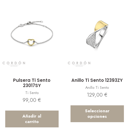
Vista rápida
Vista rápida
Pulsera Ti Sento
Anillo Ti Sento 12393ZY
23017SY
Anillo Ti Sento
Ti Sento
129,00
€
99,00
€
Seleccionar
Añadir al
opciones
carrito