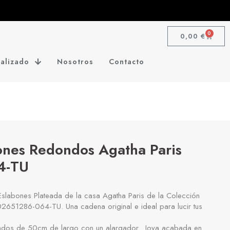
0
0,00
€
alizado
Nosotros
Contacto
ones Redondos Agatha Paris
4-TU
slabones Plateada de la casa Agatha Paris de la Colección
651286-064-TU. Una cadena original e ideal para lucir tus
dos de 50cm de largo con un alargador. Joya acabada en