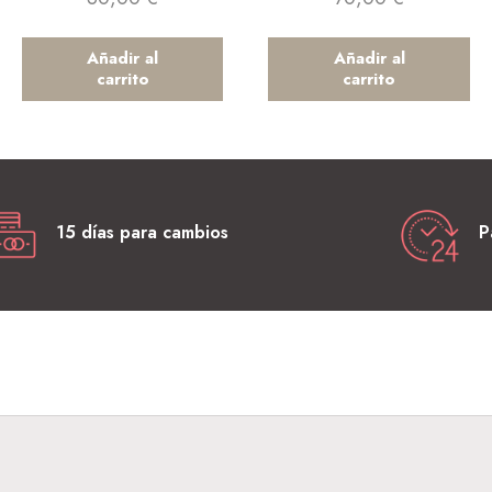
Añadir al
Añadir al
carrito
carrito
15 días para cambios
P