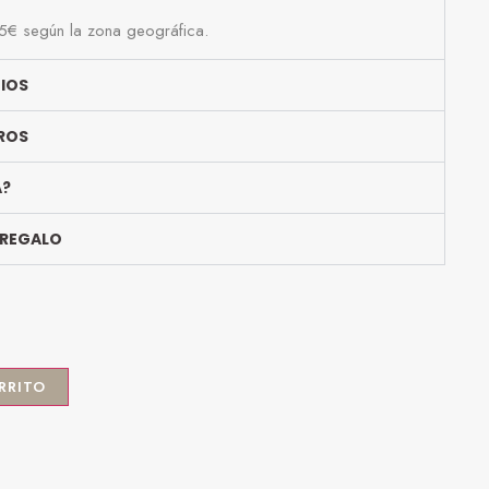
25€ según la zona geográfica.
BIOS
ROS
A?
 REGALO
RRITO