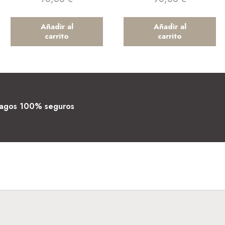
Añadir al
Añadir al
carrito
carrito
agos 100% seguros