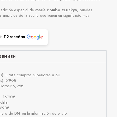
 edición especial de
María Pombo
«Lucky»
, puedes
us amuletos de la suerte que tienen un significado muy
112 reseñas
 EN 48H
as): Gratis compras superiores a 50
as): 6’90€
Horas): 9,95€
): 16’90€
lilla:
16’90€
número de DNI en la información de envío.