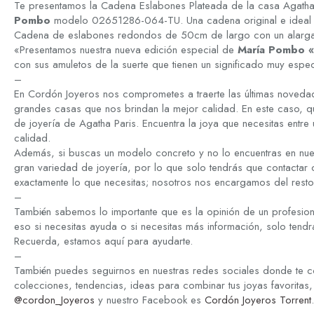
Te presentamos la Cadena Eslabones Plateada de la casa Agatha
Pombo
modelo 02651286-064-TU. Una cadena original e ideal par
Cadena de eslabones redondos de 50cm de largo con un alarga
«Presentamos nuestra nueva edición especial de
María Pombo
con sus amuletos de la suerte que tienen un significado muy espec
–
En Cordón Joyeros nos comprometes a traerte las últimas novedad
grandes casas que nos brindan la mejor calidad. En este caso, q
de joyería de Agatha Paris. Encuentra la joya que necesitas entre 
calidad.
Además, si buscas un modelo concreto y no lo encuentras en nue
gran variedad de joyería, por lo que solo tendrás que contactar
exactamente lo que necesitas; nosotros nos encargamos del resto
–
También sabemos lo importante que es la opinión de un profesion
eso si necesitas ayuda o si necesitas más información, solo tend
Recuerda, estamos aquí para ayudarte.
–
También puedes seguirnos en nuestras redes sociales donde te c
colecciones, tendencias, ideas para combinar tus joyas favoritas,
@cordon_Joyeros
y nuestro Facebook es
Cordón Joyeros Torrent
.