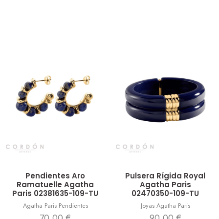
Vista rápida
Vista rápida
Pendientes Aro
Pulsera Rígida Royal
Ramatuelle Agatha
Agatha Paris
Paris 02381635-109-TU
02470350-109-TU
Agatha Paris Pendientes
Joyas Agatha Paris
70,00
€
90,00
€