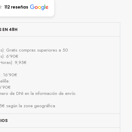
112 reseñas
 EN 48H
as): Gratis compras superiores a 50
as): 6’90€
Horas): 9,95€
): 16’90€
lilla:
16’90€
número de DNI en la información de envío.
25€ según la zona geográfica.
BIOS