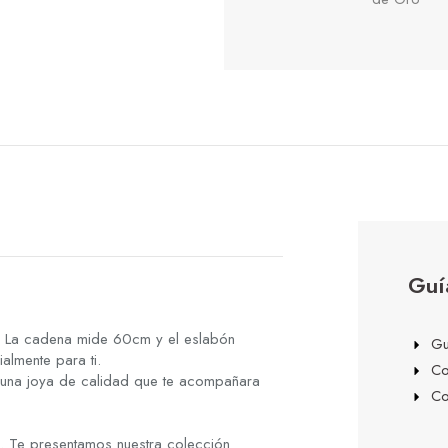
Guí
 La cadena mide 60cm y el eslabón
Gu
almente para ti.
Co
 una joya de calidad que te acompañara
Co
s. Te presentamos nuestra colección