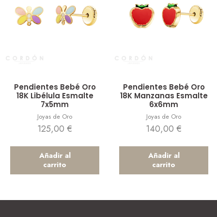
Vista rápida
Vista rápida
Pendientes Bebé Oro
Pendientes Bebé Oro
18K Libélula Esmalte
18K Manzanas Esmalte
7x5mm
6x6mm
Joyas de Oro
Joyas de Oro
125,00
€
140,00
€
Añadir al
Añadir al
carrito
carrito