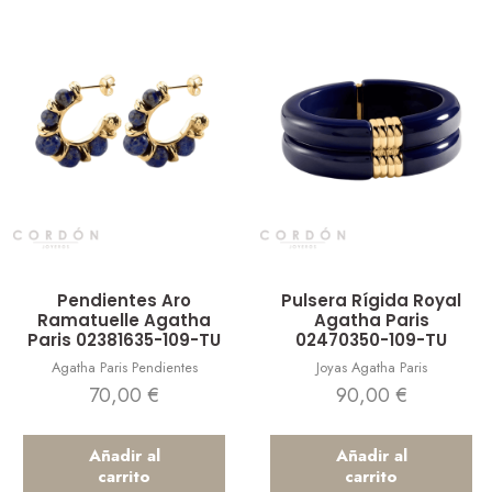
Vista rápida
Vista rápida
Pendientes Aro
Pulsera Rígida Royal
Ramatuelle Agatha
Agatha Paris
Paris 02381635-109-TU
02470350-109-TU
Agatha Paris Pendientes
Joyas Agatha Paris
70,00
€
90,00
€
Añadir al
Añadir al
carrito
carrito