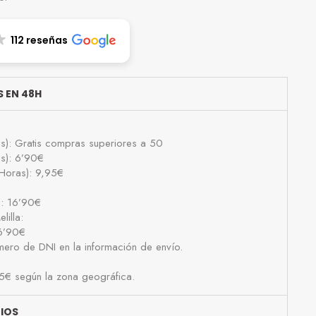
112 reseñas
 EN 48H
as): Gratis compras superiores a 50
as): 6’90€
Horas): 9,95€
): 16’90€
lilla:
16’90€
número de DNI en la información de envío.
25€ según la zona geográfica.
BIOS