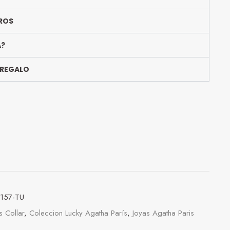
ROS
A?
 REGALO
157-TU
s Collar
,
Coleccion Lucky Agatha París
,
Joyas Agatha Paris