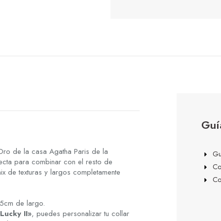
Guí
Oro de la casa Agatha Paris de la
Gu
ta para combinar con el resto de
Co
ix de texturas y largos completamente
Co
5cm de largo.
ucky II»
, puedes personalizar tu collar