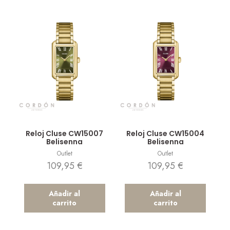
Vista rápida
Vista rápida
Reloj Cluse CW15007
Reloj Cluse CW15004
Belisenna
Belisenna
Outlet
Outlet
109,95
€
109,95
€
Añadir al
Añadir al
carrito
carrito