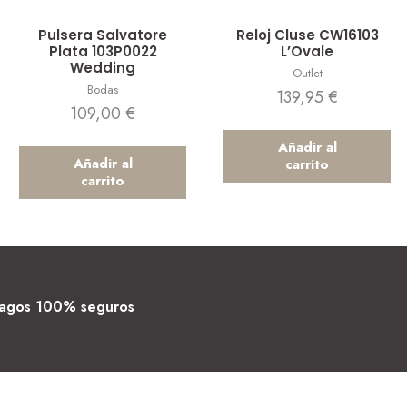
Vista rápida
Vista rápida
Pulsera Salvatore
Reloj Cluse CW16103
Plata 103P0022
L’Ovale
Wedding
Outlet
Bodas
139,95
€
109,00
€
Añadir al
Añadir al
carrito
carrito
agos 100% seguros