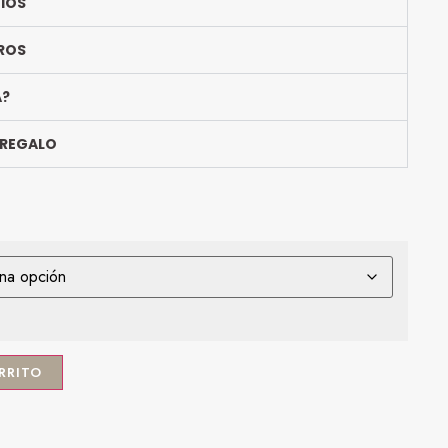
BIOS
ROS
A?
 REGALO
RRITO