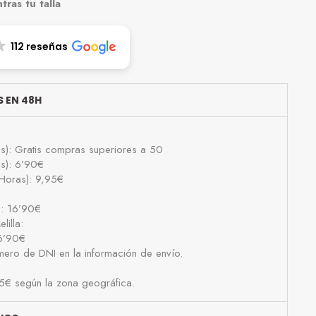
ras tu talla
112 reseñas
 EN 48H
as): Gratis compras superiores a 50
as): 6’90€
Horas): 9,95€
): 16’90€
lilla:
16’90€
número de DNI en la información de envío.
25€ según la zona geográfica.