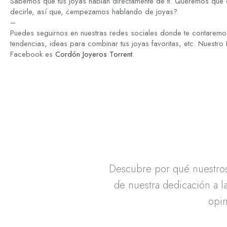
Sabemos que tus joyas hablan directamente de ti. Queremos que 
decirle, así que, ¿empezamos hablando de joyas?
–
Puedes seguirnos en nuestras redes sociales donde te contaremos
tendencias, ideas para combinar tus joyas favoritas, etc. Nuestro
Facebook es
Cordón Joyeros Torrent
.
Descubre por qué nuestros 
de nuestra dedicación a la
opin