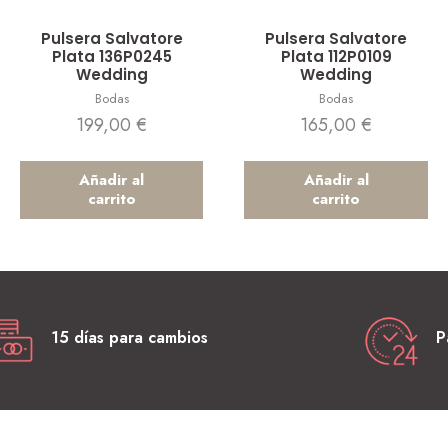
Vista rápida
Vista rápida
Pulsera Salvatore
Pulsera Salvatore
Plata 136P0245
Plata 112P0109
Wedding
Wedding
Bodas
Bodas
199,00
€
165,00
€
Añadir al
Añadir al
carrito
carrito
15 días para cambios
P