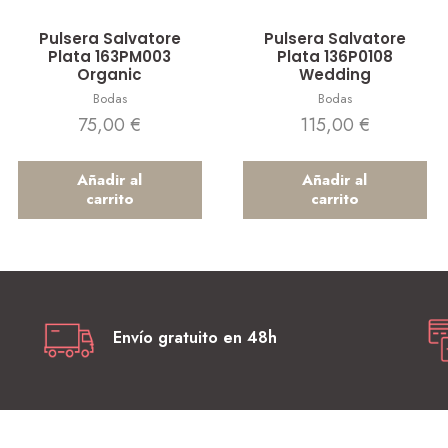
Vista rápida
Vista rápida
Pulsera Salvatore
Pulsera Salvatore
Plata 163PM003
Plata 136P0108
Organic
Wedding
Bodas
Bodas
75,00
€
115,00
€
Añadir al
Añadir al
carrito
carrito
Envío gratuito en 48h