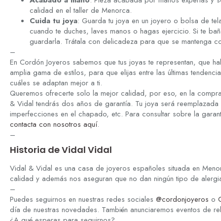
Acabado a mano
: Pieza acabada por manos expertas y so
calidad en el taller de Menorca.
Cuida tu joya
: Guarda tu joya en un joyero o bolsa de tela
cuando te duches, laves manos o hagas ejercicio. Si te bañ
guardarla. Trátala con delicadeza para que se mantenga 
–
En Cordón Joyeros sabemos que tus joyas te representan, que hab
amplia gama de estilos, para que elijas entre las últimas tenden
cuáles se adaptan mejor a ti.
Queremos ofrecerte solo la mejor calidad, por eso, en la compra
& Vidal tendrás dos años de garantía. Tu joya será reemplazada 
imperfecciones en el chapado, etc. Para consultar sobre la garan
contacta con nosotros aquí
.
–
Historia de Vidal Vidal
Vidal & Vidal es una casa de joyeros españoles situada en Meno
calidad y además nos aseguran que no dan ningún tipo de alergia 
–
Puedes seguirnos en nuestras redes sociales
@cordonjoyeros
o
día de nuestras novedades. También anunciaremos eventos de r
¿A qué esperas para seguirnos?