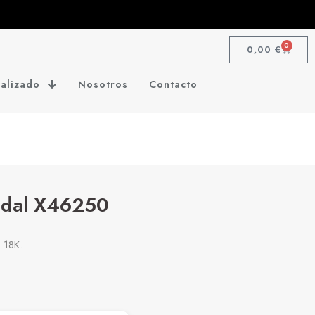
0
0,00
€
alizado
Nosotros
Contacto
Vidal X46250
 18K.