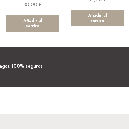
30,00
€
Añadir al
Añadir al
carrito
carrito
agos 100% seguros