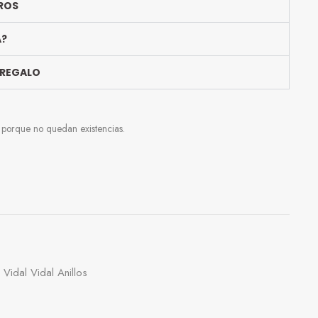
ROS
A?
 REGALO
e porque no quedan existencias.
,
Vidal Vidal Anillos