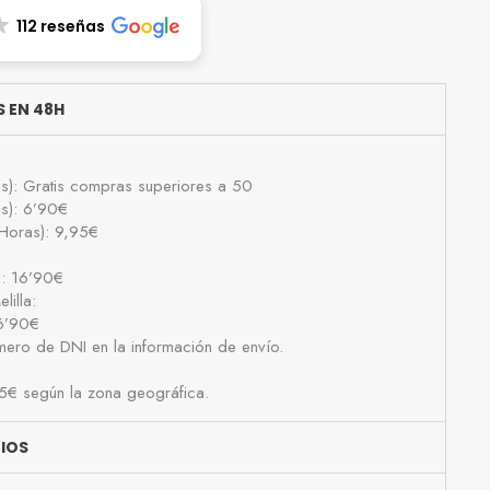
112 reseñas
 EN 48H
as): Gratis compras superiores a 50
as): 6’90€
Horas): 9,95€
): 16’90€
lilla:
16’90€
número de DNI en la información de envío.
25€ según la zona geográfica.
BIOS