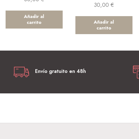
30,00
€
Añadir al
Añadir al
carrito
carrito
Envío gratuito en 48h