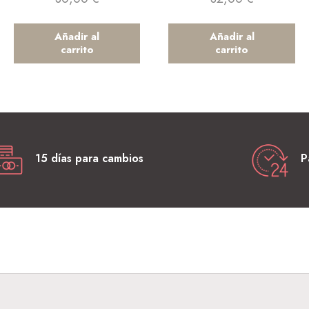
Añadir al
Añadir al
carrito
carrito
15 días para cambios
P