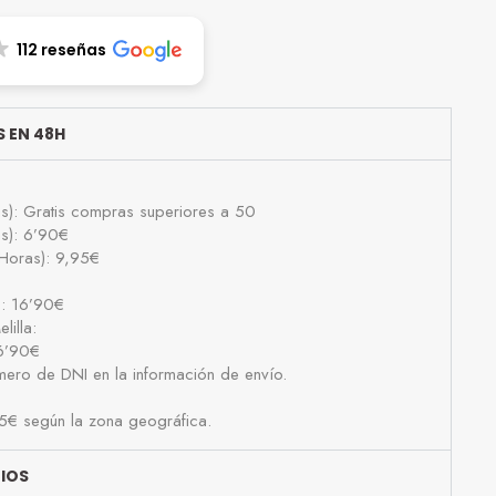
112 reseñas
 EN 48H
as): Gratis compras superiores a 50
as): 6’90€
Horas): 9,95€
): 16’90€
lilla:
16’90€
número de DNI en la información de envío.
25€ según la zona geográfica.
BIOS