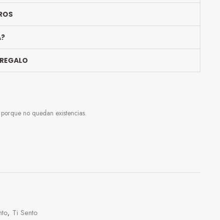
ROS
A?
 REGALO
e porque no quedan existencias.
nto
,
Ti Sento