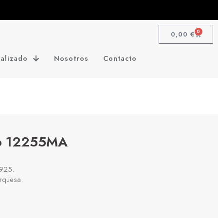
0
0,00
€
alizado
Nosotros
Contacto
to 12255MA
 925.
urquesa.