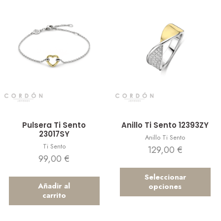
Vista rápida
Vista rápida
Pulsera Ti Sento
Anillo Ti Sento 12393ZY
23017SY
Anillo Ti Sento
Ti Sento
129,00
€
99,00
€
Seleccionar
Añadir al
opciones
carrito