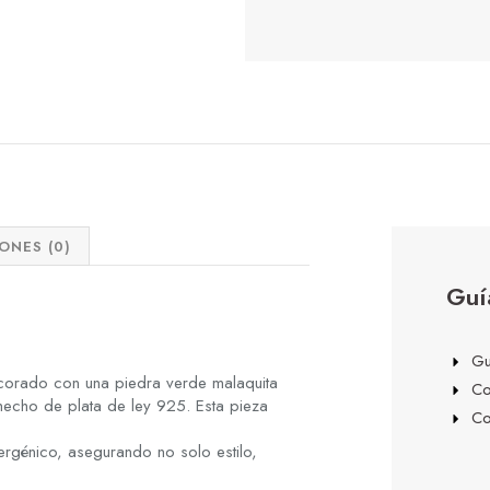
ONES (0)
Guí
Gu
corado con una piedra verde malaquita
Co
 hecho de plata de ley 925. Esta pieza
Co
lergénico, asegurando no solo estilo,