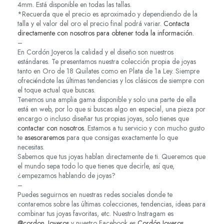
4mm. Está disponible en todas las tallas.
*Recuerda que el precio es aproximado y dependiendo de la
talla y el valor del oro el precio final podrá variar.
Contacta
directamente con nosotros para obtener toda la información.
–
En Cordón Joyeros la calidad y el diseño son nuestros
estándares. Te presentamos nuestra colección propia de joyas
tanto en Oro de 18 Quilates como en Plata de 1a Ley. Siempre
ofreciéndote las últimas tendencias y los clásicos de siempre con
el toque actual que buscas.
Tenemos una amplia gama disponible y solo una parte de ella
está en web, por lo que si buscas algo en especial, una pieza por
encargo o incluso diseñar tus propias joyas, solo tienes que
contactar con nosotros
. Estamos a tu servicio y con mucho gusto
te
asesoraremos
para que consigas exactamente lo que
necesitas.
Sabemos que tus joyas hablan directamente de ti. Queremos que
el mundo sepa todo lo que tienes que decirle, así que,
¿empezamos hablando de joyas?
–
Puedes seguirnos en nuestras redes sociales donde te
contaremos sobre las últimas colecciones, tendencias, ideas para
combinar tus joyas favoritas, etc. Nuestro Instragam es
@cordon_Joyeros
y nuestro Facebook es
Cordón Joyeros