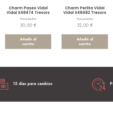
Vista rápida
Vista rápida
Charm Paseo Vidal
Charm Perlita Vidal
Vidal X48474 Tresors
Vidal X48482 Tresors
Novedades
Novedades
30,00
€
32,00
€
Añadir al
Añadir al
carrito
carrito
15 días para cambios
P