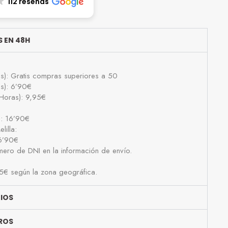
112 reseñas
 EN 48H
as): Gratis compras superiores a 50
as): 6’90€
Horas): 9,95€
): 16’90€
lilla:
16’90€
número de DNI en la información de envío.
25€ según la zona geográfica.
BIOS
ROS