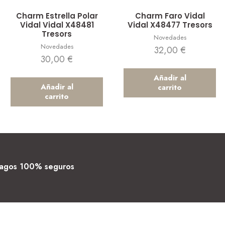
Vista rápida
Vista rápida
Charm Estrella Polar
Charm Faro Vidal
Vidal Vidal X48481
Vidal X48477 Tresors
Tresors
Novedades
Novedades
32,00
€
30,00
€
Añadir al
Añadir al
carrito
carrito
agos 100% seguros