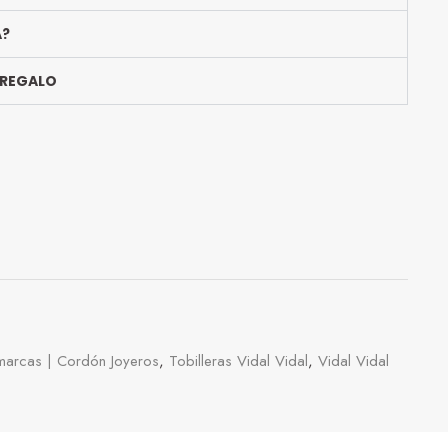
A?
 REGALO
 marcas | Cordón Joyeros
,
Tobilleras Vidal Vidal
,
Vidal Vidal