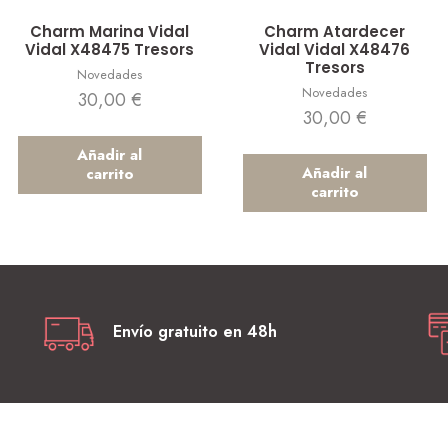
Vista rápida
Vista rápida
Charm Marina Vidal
Charm Atardecer
Vidal X48475 Tresors
Vidal Vidal X48476
Tresors
Novedades
Novedades
30,00
€
30,00
€
Añadir al
Añadir al
carrito
carrito
Envío gratuito en 48h