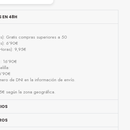
 EN 48H
as): Gratis compras superiores a 50
as): 6’90€
Horas): 9,95€
): 16’90€
lilla:
16’90€
número de DNI en la información de envío.
25€ según la zona geográfica.
BIOS
ROS