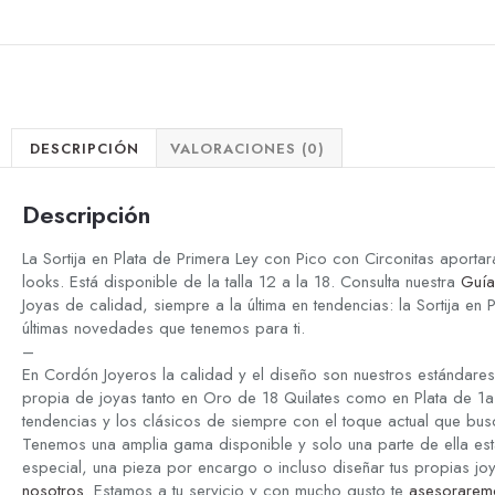
DESCRIPCIÓN
VALORACIONES (0)
Descripción
La Sortija en Plata de Primera Ley con Pico con Circonitas aportar
looks. Está disponible de la talla 12 a la 18. Consulta nuestra
Guía
Joyas de calidad, siempre a la última en tendencias: la Sortija en 
últimas novedades que tenemos para ti.
–
En Cordón Joyeros la calidad y el diseño son nuestros estándare
propia de joyas tanto en Oro de 18 Quilates como en Plata de 1a 
tendencias y los clásicos de siempre con el toque actual que bus
Tenemos una amplia gama disponible y solo una parte de ella est
especial, una pieza por encargo o incluso diseñar tus propias jo
nosotros
. Estamos a tu servicio y con mucho gusto te
asesorarem