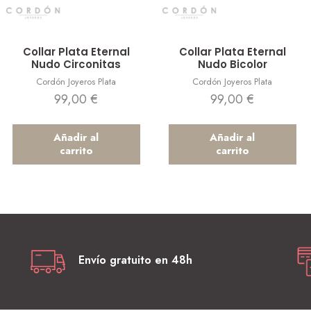
Vista rápida
Vista rápida
Collar Plata Eternal
Collar Plata Eternal
Nudo Circonitas
Nudo Bicolor
Cordón Joyeros Plata
Cordón Joyeros Plata
99,00
€
99,00
€
Añadir al
Añadir al
carrito
carrito
Envío gratuito en 48h