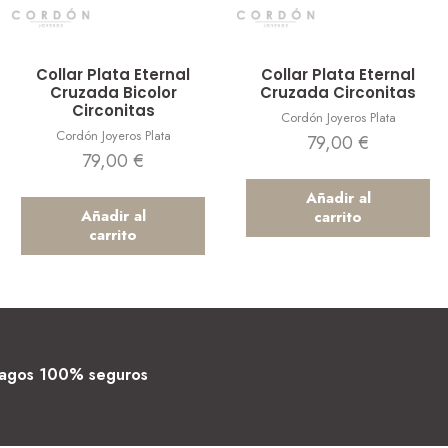
Vista rápida
Vista rápida
Collar Plata Eternal
Collar Plata Eternal
Cruzada Bicolor
Cruzada Circonitas
Circonitas
Cordón Joyeros Plata
Cordón Joyeros Plata
79,00
€
79,00
€
Añadir al
Añadir al
carrito
carrito
agos 100% seguros