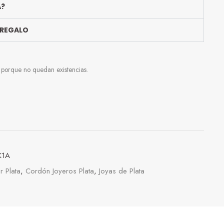
A?
 REGALO
e porque no quedan existencias.
K1A
r Plata
,
Cordón Joyeros Plata
,
Joyas de Plata