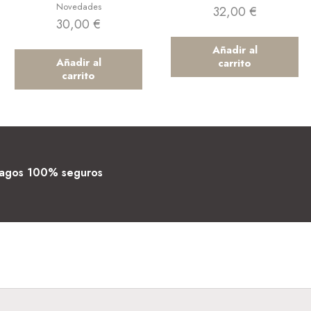
Novedades
32,00
€
30,00
€
Añadir al
Añadir al
carrito
carrito
agos 100% seguros