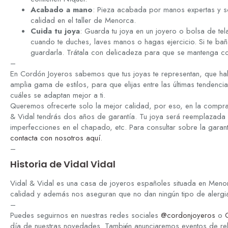
Acabado a mano
: Pieza acabada por manos expertas y so
calidad en el taller de Menorca.
Cuida tu joya
: Guarda tu joya en un joyero o bolsa de tela
cuando te duches, laves manos o hagas ejercicio. Si te bañ
guardarla. Trátala con delicadeza para que se mantenga 
–
En Cordón Joyeros sabemos que tus joyas te representan, que hab
amplia gama de estilos, para que elijas entre las últimas tenden
cuáles se adaptan mejor a ti.
Queremos ofrecerte solo la mejor calidad, por eso, en la compra
& Vidal tendrás dos años de garantía. Tu joya será reemplazada 
imperfecciones en el chapado, etc. Para consultar sobre la garan
contacta con nosotros aquí
.
–
Historia de Vidal Vidal
Vidal & Vidal es una casa de joyeros españoles situada en Meno
calidad y además nos aseguran que no dan ningún tipo de alergia 
–
Puedes seguirnos en nuestras redes sociales
@cordonjoyeros
o
día de nuestras novedades. También anunciaremos eventos de r