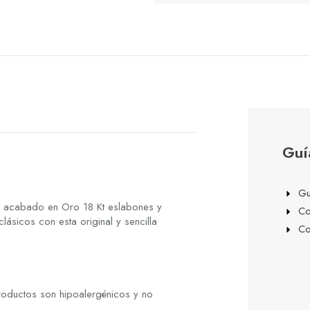
Guí
Gu
a acabado en Oro 18 Kt eslabones y
Co
sicos con esta original y sencilla
Co
roductos son hipoalergénicos y no