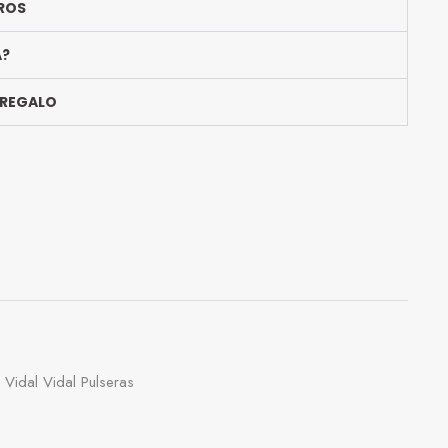
ROS
A?
 REGALO
,
Vidal Vidal Pulseras