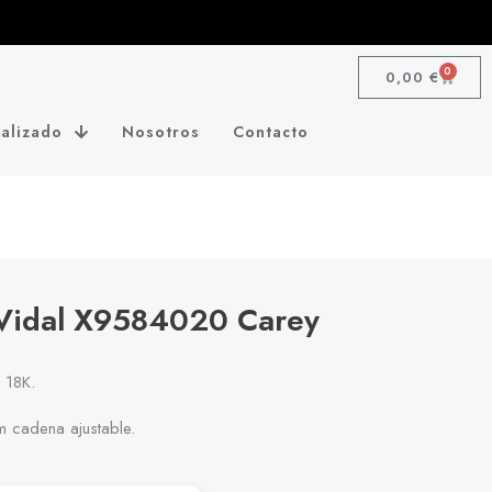
0
0,00
€
alizado
Nosotros
Contacto
 Vidal X9584020 Carey
 18K.
 cadena ajustable.