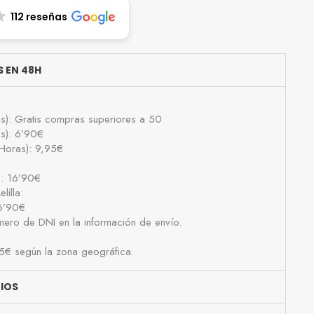
112 reseñas
 EN 48H
as): Gratis compras superiores a 50
as): 6’90€
Horas): 9,95€
): 16’90€
lilla:
16’90€
número de DNI en la información de envío.
25€ según la zona geográfica.
BIOS