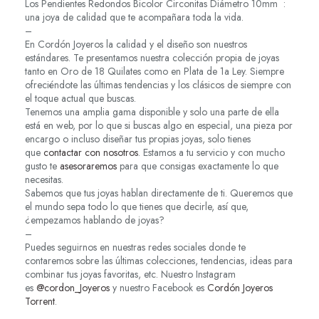
Los Pendientes Redondos Bicolor Circonitas Diámetro 10mm :
una joya de calidad que te acompañara toda la vida.
–
En Cordón Joyeros la calidad y el diseño son nuestros
estándares. Te presentamos nuestra colección propia de joyas
tanto en Oro de 18 Quilates como en Plata de 1a Ley. Siempre
ofreciéndote las últimas tendencias y los clásicos de siempre con
el toque actual que buscas.
Tenemos una amplia gama disponible y solo una parte de ella
está en web, por lo que si buscas algo en especial, una pieza por
encargo o incluso diseñar tus propias joyas, solo tienes
que
contactar con nosotros
. Estamos a tu servicio y con mucho
gusto te
asesoraremos
para que consigas exactamente lo que
necesitas.
Sabemos que tus joyas hablan directamente de ti. Queremos que
el mundo sepa todo lo que tienes que decirle, así que,
¿empezamos hablando de joyas?
–
Puedes seguirnos en nuestras redes sociales donde te
contaremos sobre las últimas colecciones, tendencias, ideas para
combinar tus joyas favoritas, etc. Nuestro Instagram
es
@cordon_Joyeros
y nuestro Facebook es
Cordón Joyeros
Torrent
.