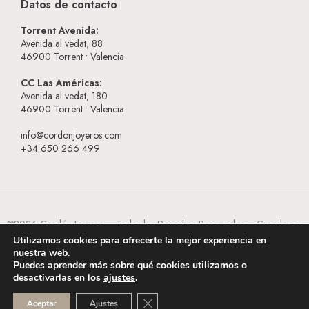
Datos de contacto
Torrent Avenida:
Avenida al vedat, 88
46900
Torrent • Valencia
CC Las Américas:
Avenida al vedat, 180
46900
Torrent • Valencia
info@cordonjoyeros.com
+34 650 266 499
@2026 Cordón Joyeros – Todos los Derechos Reservados – Creada por
BESEOWEB
Utilizamos cookies para ofrecerte la mejor experiencia en
nuestra web.
Puedes aprender más sobre qué cookies utilizamos o
desactivarlas en los
ajustes
.
CERRAR EL BANNER DE COOKI
Aceptar
Ajustes