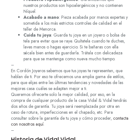
nuestros productos son hipoalergénicos y no contienen
Níquel.
Acabado a mano
: Pieza acabada por manos expertas y
sometida a los más estrictos controles de calidad en el
taller de Menorca.
Cuida tu joya
: Guarda tu joya en un joyero o bolsa de
tela para evitar que se raye. Quítatela cuando te duches,
laves manos o hagas ejercicio. Si te bañaras con ella
sécala bien antes de guardarla. Trátala con delicadeza
para que se mantenga como nueva mucho tiempo.
–
En Cordón Joyeros sabemos que tus joyas te representan, que
hablan de ti. Por eso te ofrecemos una amplia gama de estilos,
para que elijas entre las últimas tendencias y novedades de las
mejores casa cuáles se adaptan mejor a ti.
Queremos ofrecerte solo la mejor calidad, por eso, en la
compra de cualquier producto de la casa Vidal & Vidal tendrás
dos años de garantía. Tu joya será reemplazada por otra en
caso de rotura, imperfecciones en el chapado, etc. Para
consultar sobre la garantía de tu joya y cómo proceder,
contacta
con nosotros aquí
.
–
Historia de Vidal Vidal