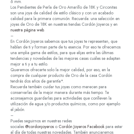
6 mm.
Los Pendientes de Perla de Oro Amarillo de 18K y Circonitas
son una joya de calidad de estilo clásico y con un acabado
calidad para la primera comunión. Recuerda: una selección en
joyas de Oro de 18K en nuestras tiendas Cordón Joyeros y en
nuestra página web
.
–
En Cordón Joyeros sabemos que tus joyas te representan, que
hablan de ti y forman parte de tu esencia. Por eso te ofrecemos
una amplia gama de estilos, para que elijas entre las últimas
tendencias y novedades de las mejores casas cuáles se adaptan
mejor a ti y a tu estilo.
Queremos ofrecerte solo la mejor calidad, por eso, en la
compra de cualquier producto de Oro de la casa Cordón
tendrás dos años de garantía*.
Recuerda también cuidar tus joyas como merecen para
conservarlas de la mejor manera durante más tiempo. Te
aconsejamos guardarlas para actividades que conlleven la
utilización de agua y/o productos químicos, como por ejemplo
el jabón.
–
Puedes seguirnos en nuestras redes
sociales
@cordonjoyeros
o
Cordón Joyeros Facebook
para estar
al día de todas nuestras novedades. También anunciaremos