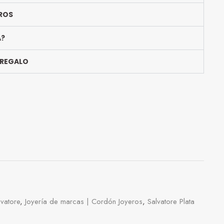
ROS
A?
 REGALO
lvatore
,
Joyería de marcas | Cordón Joyeros
,
Salvatore Plata