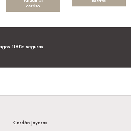
Añadir al
carrito
carrito
agos 100% seguros
Cordón Joyeros