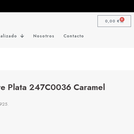
0
0,00
€
alizado
Nosotros
Contacto
ore Plata 247C0036 Caramel
 925.