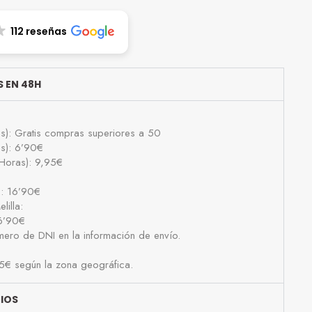
112 reseñas
 EN 48H
as): Gratis compras superiores a 50
as): 6’90€
Horas): 9,95€
): 16’90€
lilla:
16’90€
número de DNI en la información de envío.
25€ según la zona geográfica.
BIOS