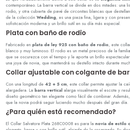
contemporáneo. La barra vertical se divide en dos mitades: una lis
rodio, y otra cubierta de pavé de circonitas blancas que destellan
de la colección
Wedding
, es una pieza fina, ligera y con prese
sofisticación moderna y un brillo sutil en su día más especial.
Plata con baño de rodio
Fabricado en
plata de ley 925 con baño de rodio
, este coll
blanco y muy luminoso. El rodio es un metal precioso de la familia 
que se oscurezca con el tiempo y le aporta un brillo espectacula
una joya de novia, que mantendrá su destello intacto durante muc
Collar ajustable con colgante de ba
Con una longitud de
42 + 5 cm
, este collar permite ajustar la c
alargadera. La
barra vertical
alarga visualmente el escote y res
diseño geométrico tan elegante como fácil de combinar. Además, 
que la novia podrá seguir luciendo mucho después del gran día.
¿Para quién está recomendado?
El Collar Salvatore Plata 268C0008 es para la
novia de estilo
elegante, ligera y con brillo sutil, alejada de lo recargado. Su di