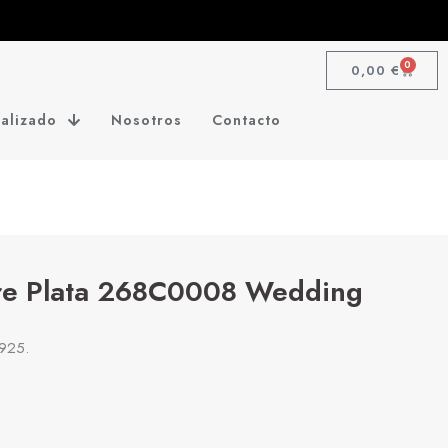
0
0,00
€
alizado
Nosotros
Contacto
ore Plata 268C0008 Wedding
 925.