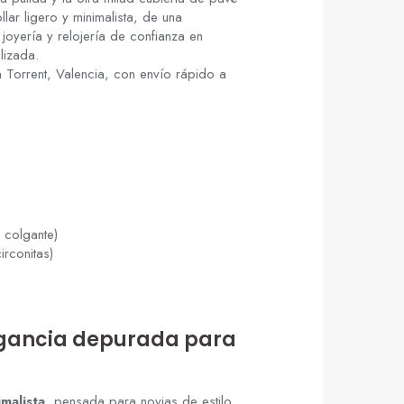
llar ligero y minimalista, de una
joyería y relojería de confianza en
lizada.
n Torrent, Valencia, con envío rápido a
l colgante)
irconitas)
legancia depurada para
malista
, pensada para novias de estilo