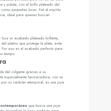
a y pulida, con el brillo plateado del
 como pequeñas luces. Fiel al espíritu
ncia, ideal para quienes buscan
ar luce un acabado plateado brillante,
del platino que protege la plata, evita
r. Por eso es el acabado perfecto para
ho tiempo.
rra
aída del colgante gracias a su
ulta especialmente favorecedora, con un
por su carácter atemporal, es una joya
 contemporáneo
que busca una joya
seño minimalista lo hace perfecto para