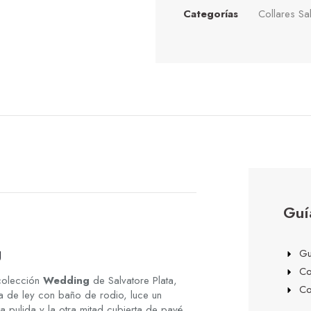
Categorías
Collares Sa
Guí
g
Gu
Co
colección
Wedding
de Salvatore Plata,
Co
a de ley con baño de rodio, luce un
sa pulida y la otra mitad cubierta de pavé