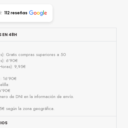
112 reseñas
 EN 48H
as): Gratis compras superiores a 50
as): 6’90€
Horas): 9,95€
): 16’90€
lilla:
16’90€
número de DNI en la información de envío.
25€ según la zona geográfica.
BIOS