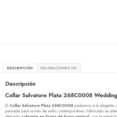
DESCRIPCIÓN
VALORACIONES (0)
Descripción
Collar Salvatore Plata 268C0008 Weddin
El
Collar Salvatore Plata 268C0008
pertenece a la elegante 
pensada para novias de estilo contemporáneo. Fabricado en plat
delicado
colgante en forma de barra vertical
, con la mitad li