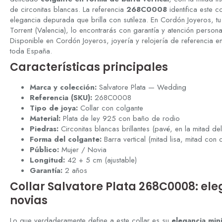
de circonitas blancas. La referencia
268C0008
identifica este co
elegancia depurada que brilla con sutileza. En Cordón Joyeros, tu 
Torrent (Valencia), lo encontrarás con garantía y atención persona
Disponible en Cordón Joyeros, joyería y relojería de referencia e
toda España.
Características principales
Marca y colección:
Salvatore Plata — Wedding
Referencia (SKU):
268C0008
Tipo de joya:
Collar con colgante
Material:
Plata de ley 925 con baño de rodio
Piedras:
Circonitas blancas brillantes (pavé, en la mitad de
Forma del colgante:
Barra vertical (mitad lisa, mitad con c
Público:
Mujer / Novia
Longitud:
42 + 5 cm (ajustable)
Garantía:
2 años
Collar Salvatore Plata 268C0008: e
novias
Lo que verdaderamente define a este collar es su
elegancia mini