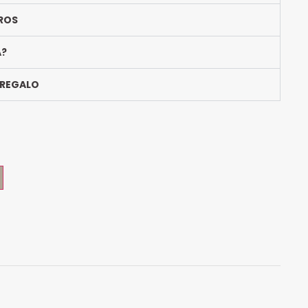
ROS
A?
 REGALO