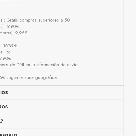
as): Gratis compras superiores a 50
as): 6’90€
Horas): 9,95€
): 16’90€
lilla:
16’90€
número de DNI en la información de envío.
25€ según la zona geográfica.
BIOS
ROS
A?
 REGALO