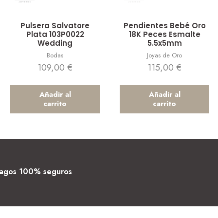
Vista rápida
Vista rápida
Pulsera Salvatore
Pendientes Bebé Oro
Plata 103P0022
18K Peces Esmalte
Wedding
5.5x5mm
Bodas
Joyas de Oro
109,00
€
115,00
€
Añadir al
Añadir al
carrito
carrito
agos 100% seguros