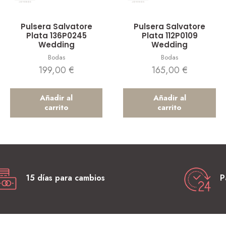
Vista rápida
Vista rápida
Pulsera Salvatore
Pulsera Salvatore
Plata 136P0245
Plata 112P0109
Wedding
Wedding
Bodas
Bodas
199,00
€
165,00
€
Añadir al
Añadir al
carrito
carrito
15 días para cambios
P