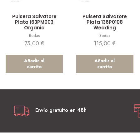
Vista rápida
Vista rápida
Pulsera Salvatore
Pulsera Salvatore
Plata 163PM003
Plata 136P0108
Organic
Wedding
Bodas
Bodas
75,00
€
115,00
€
Añadir al
Añadir al
carrito
carrito
Envío gratuito en 48h